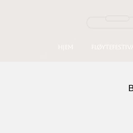
HJEM
FLØYTEFESTIV
B