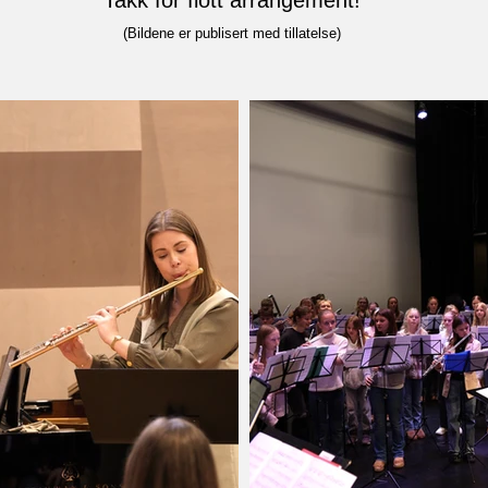
Takk for flott arrangement!
(Bildene er publisert med tillatelse)