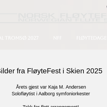
AL TROMSØ 2027
NFF
FLØYTEDAGE
ilder fra FløyteFest i Skien 2025
Årets gjest var Kaja M. Andersen
Solofløytist i Aalborg symfoniorkester