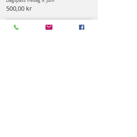
Dagspass fredag 9. juni
500,00 kr
Dagspass lørdag 10. juni
1 000,00 kr
Dagspass søndag 11. juni
500,00 kr
Del dette arrangementet