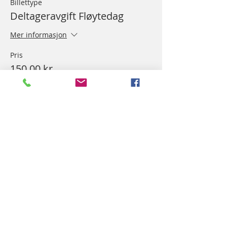
Billettype
Deltageravgift Fløytedag
Mer informasjon
Pris
150,00 kr
Del dette arrangementet
NORSK FLØYTEFORUM/
NORWEGIAN FLUTE SOCIETY