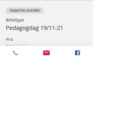
Salget ble avsluttet
Billettype
Pedagogdag 19/11-21
Pris
300,00 kr
Del dette arrangementet
NORSK FLØYTEFORUM/