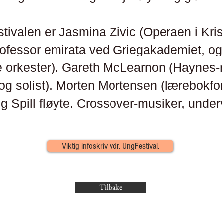
stivalen er Jasmina Zivic (Operaen i Kri
fessor emirata ved Griegakademiet, og ti
 orkester). Gareth McLearnon (Haynes-r
og solist). Morten Mortensen (lærebokfor
 og Spill fløyte. Crossover-musiker, underv
Viktig infoskriv vdr. UngFestival.
Tilbake