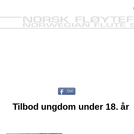
AL TROMSØ 2027
NFF
FLØYTEDAGE
Del
Tilbod ungdom under 18. år