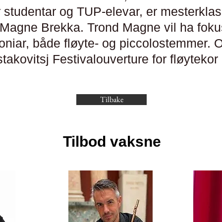
or studentar og TUP-elevar, er mesterkl
 Magne Brekka. Trond Magne vil ha fokus
oniar, både fløyte- og piccolostemmer. 
ostakovitsj Festivalouverture for fløyteko
Tilbake
Tilbod vaksne