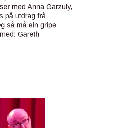
asser med Anna Garzuly,
 på utdrag frå
Og så må ein gripe
r med; Gareth