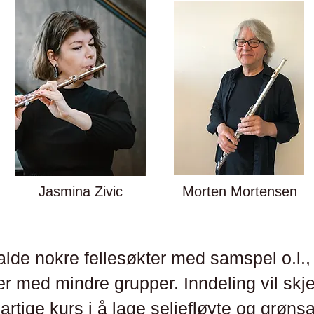
Jasmina Zivic
Morten Mortensen
alde nokre fellesøkter med samspel o.l.
er med mindre grupper. Inndeling vil sk
å artige kurs i å lage seljefløyte og grø