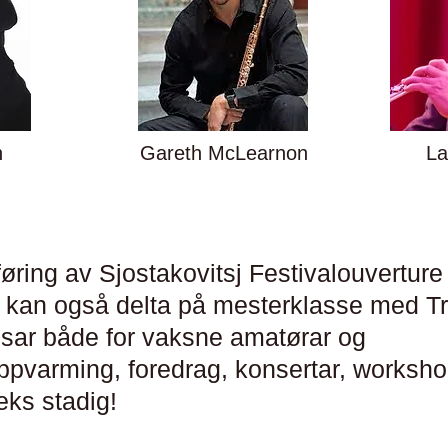
n
Gareth McLearnon
La
øring av Sjostakovitsj Festivalouverture
kan også delta på mesterklasse med Tri
sar både for vaksne amatørar og
pvarming, foredrag, konsertar, worksho
veks stadig!