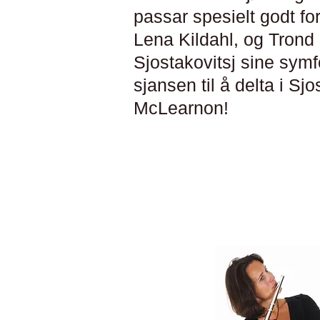
passar spesielt godt f
Lena Kildahl, og Trond
Sjostakovitsj sine symf
sjansen til å delta i Sj
McLearnon!