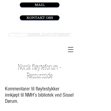
MAIL
KONTAKT OSS
Norsk fløyteforum -
Ressursside
Kommentarer til fløytestykker
innkjøpt til NMH’s bibliotek ved Sissel
Dørum.